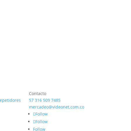
BYOM
Ver producto
Contacto
repetidores
57 316 509 7485
mercadeo@videonet.com.co
Follow
Follow
Follow