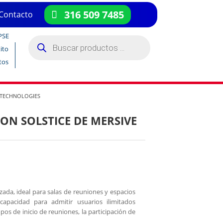
316 509 7485
Contacto
PSE
Búsqueda
de
ito
productos
tos
 TECHNOLOGIES
ON SOLSTICE DE MERSIVE
ada, ideal para salas de reuniones y espacios
apacidad para admitir usuarios ilimitados
os de inicio de reuniones, la participación de