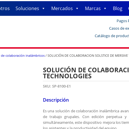
tros
Soluciones
Mercados
Marcas
Blog
Pagos 
Casos de ex
Catálogo de produc
 de colaboración inalámbricos
/ SOLUCIÓN DE COLABORACION SOLSTICE DE MERSIVE
SOLUCIÓN DE COLABORACI
TECHNOLOGIES
SKU:
SP-8100-E1
Descripción
Es una solución de colaboración inalámbrica avanz
de trabajo grupales. Con edición perpetua y c
simultáneamente, este dispositivo mejora los tiemp
los asistentes y la productividad del equipo.