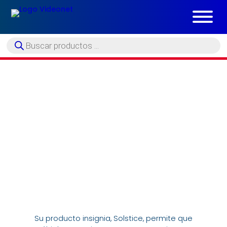
Búsqueda
de
productos
LA NUEVA FORMA DE CONECTAR IDEAS” / “TRANSFORMA TUS
REUNIONES EN EXPERIENCIAS COLABORATIVAS.”
Mersive Technologies es una compañía
estadounidense especializada en soluciones de
colaboración inalámbrica y presentación en
espacios de trabajo y educación.
Su producto insignia, Solstice, permite que