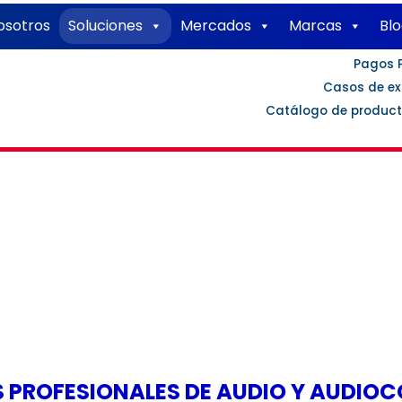
osotros
Soluciones
Mercados
Marcas
Bl
Pagos 
Casos de ex
Catálogo de produc
AUDIO Y AUDIOCONFERENCI
ional, sistemas de conferencias, micrófonos, procesam
ditorios, instituciones educativas y proyectos audiovisu
 PROFESIONALES DE AUDIO Y AUDIO