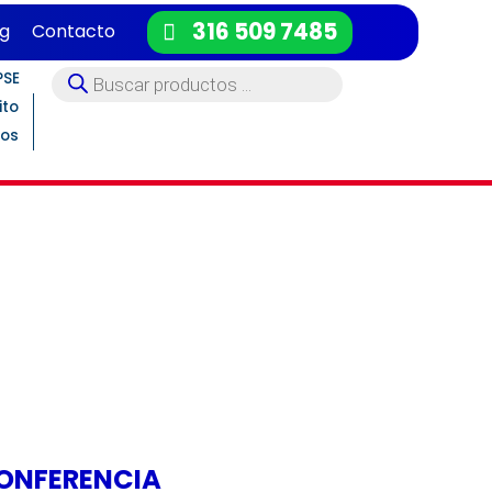
316 509 7485
og
Contacto
Búsqueda
PSE
de
productos
ito
tos
A
iento digital y audioconferencia para
ales de alto desempeño.
CONFERENCIA