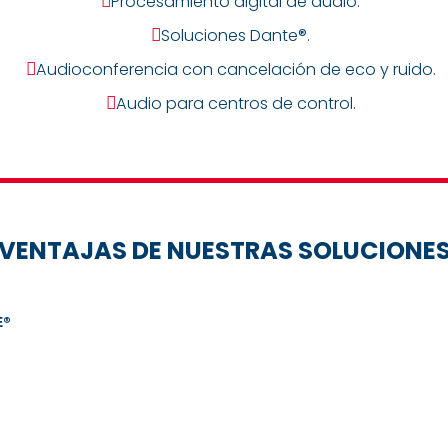
Procesamiento digital de audio.

Soluciones Dante®.

Audioconferencia con cancelación de eco y ruido.

Audio para centros de control.

VENTAJAS DE NUESTRAS SOLUCIONE
E®