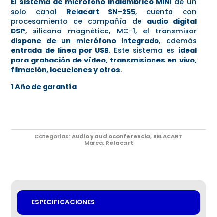
El sistema de micrófono inalámbrico MINI
de un
solo canal
Relacart SN-255
, cuenta con
procesamiento de compañía de
audio digital
DSP
, silicona magnética, MC-1, el transmisor
dispone de un micrófono integrado
, además
entrada de linea por USB
. Este sistema es
ideal
para grabación de vídeo, transmisiones en vivo,
filmación, locuciones y otros
.
1 Año de garantía
Categorías:
Audio y audioconferencia
,
RELACART
Marca:
Relacart
ESPECIFICACIONES