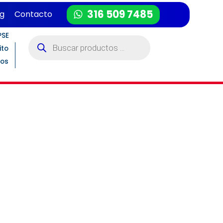
316 509 7485
og
Contacto
PSE
Búsqueda
de
ito
productos
tos
 largas distancias.