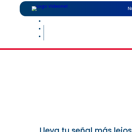
N
Soluciones que gar
Lleva tu señal más lejos