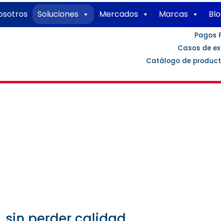
osotros
Soluciones
Mercados
Marcas
Bl
Pagos 
Casos de ex
Catálogo de produc
EXTENSORES DE SEÑAL
antizan transmisión confiable de audio, video y datos a
, sin perder calidad