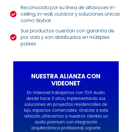
Reconocida por su línea de altavoces in-

ceiling, in-wall, outdoor y soluciones únicas
como Skybar.
Sus productos cuentan con garantía de

por vida y son distribuidos en múltiples
países.
NUESTRA ALIANZA CON
VIDEONET
En Videonet trabajamos con TDG Audio
desde hace 3 años, implementando sus
soluciones en proyectos residenciales de
lujo, espacios comerciales. Gracias a esta
relación, ofrecemos a nuestros clientes un
audio premium con integración
arquitectónica profesional, soporte