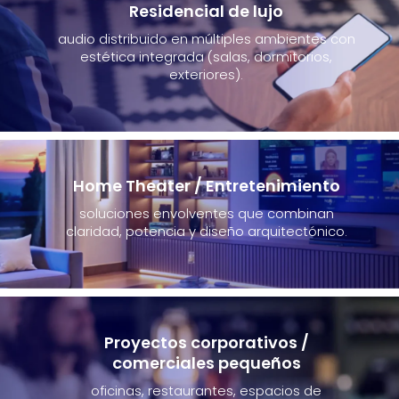
Residencial de lujo
audio distribuido en múltiples ambientes con
estética integrada (salas, dormitorios,
exteriores).
Home Theater / Entretenimiento
soluciones envolventes que combinan
claridad, potencia y diseño arquitectónico.
Proyectos corporativos /
comerciales pequeños
oficinas, restaurantes, espacios de