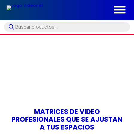
Búsqueda
de
productos
MATRICES DE VIDEO Y AUDIO
Administra múltiples fuentes y pantallas con una
conmutación rápida, estable y profesional para
proyectos audiovisuales de cualquier escala.
MATRICES DE VIDEO
PROFESIONALES QUE SE AJUSTAN
A TUS ESPACIOS