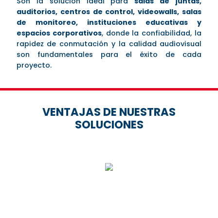
Son la solución ideal para
salas de juntas,
auditorios, centros de control, videowalls, salas
de monitoreo, instituciones educativas y
espacios corporativos
, donde la confiabilidad, la
rapidez de conmutación y la calidad audiovisual
son fundamentales para el éxito de cada
proyecto.
VENTAJAS DE NUESTRAS
SOLUCIONES
CONMUTACIÓN RÁPIDA
Cambio instantáneo de señal alterna entre
múltiples fuentes sin retrasos ni pantallas