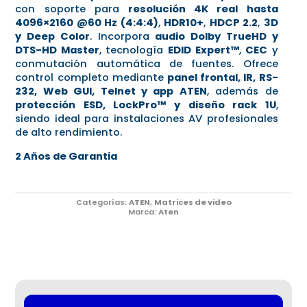
con soporte para
resolución 4K real hasta
4096×2160 @60 Hz (4:4:4)
,
HDR10+
,
HDCP 2.2
,
3D
y Deep Color
. Incorpora
audio Dolby TrueHD y
DTS-HD Master
, tecnología
EDID Expert™
,
CEC
y
conmutación automática de fuentes. Ofrece
control completo mediante
panel frontal, IR, RS-
232, Web GUI, Telnet y app ATEN
, además de
protección ESD, LockPro™ y diseño rack 1U
,
siendo ideal para instalaciones AV profesionales
de alto rendimiento.
2 Años de Garantia
Categorías:
ATEN
,
Matrices de video
Marca:
Aten