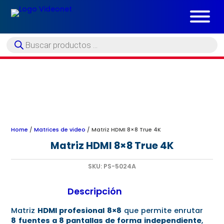
Búsqueda
de
productos
Home
/
Matrices de video
/ Matriz HDMI 8×8 True 4K
Matriz HDMI 8×8 True 4K
SKU:
PS-5024A
Descripción
Matriz
HDMI profesional 8×8
que permite enrutar
8 fuentes a 8 pantallas de forma independiente
,