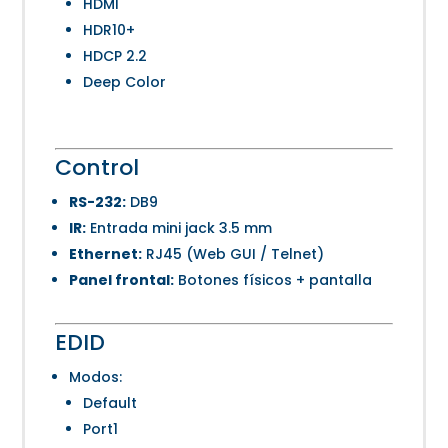
HDMI
HDR10+
HDCP 2.2
Deep Color
Control
RS-232:
DB9
IR:
Entrada mini jack 3.5 mm
Ethernet:
RJ45 (Web GUI / Telnet)
Panel frontal:
Botones físicos + pantalla
EDID
Modos:
Default
Port1