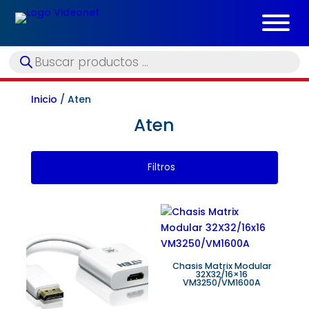
Búsqueda
de
productos
Inicio
/ Aten
Aten
Filtros
Chasis Matrix Modular
32X32/16×16
VM3250/VM1600A