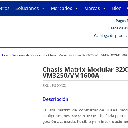
tros
Soluciones
Mercados
Marcas
Blog
Pagos 
Casos de ex
Catálogo de produc
Home
/
Sistemas de Videowall
/ Chasis Matrix Modular 32X32/16×16 VM3250/VM1600A
Chasis Matrix Modular 32
VM3250/VM1600A
SKU:
PS-XXXX
Descripción
Es una
matriz de conmutación HDMI modu
configuraciones
32×32 o 16×16
, diseñada para e
gestión avanzada, flexible y sin interrupcione