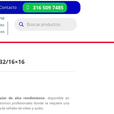
316 509 7485
Contacto
PSE
Búsqueda
de
ito
productos
tos
X32/16×16
lar de alto rendimiento
, disponible en
ntornos profesionales donde se requiere una
s
de señales de video y audio.