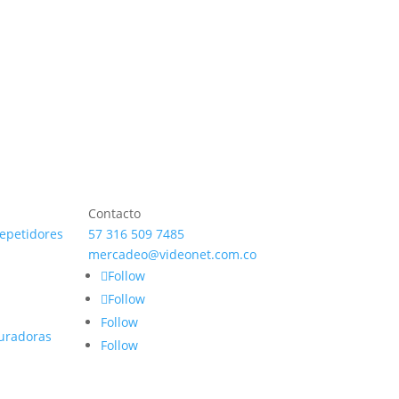
Contacto
repetidores
57 316 509 7485
mercadeo@videonet.com.co
Follow
Follow
Follow
uradoras
Follow