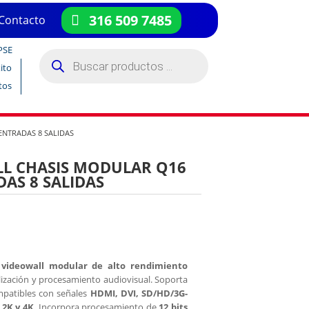
316 509 7485
Contacto
PSE
Búsqueda
de
ito
productos
tos
ENTRADAS 8 SALIDAS
L CHASIS MODULAR Q16
DAS 8 SALIDAS
 videowall modular de alto rendimiento
lización y procesamiento audiovisual. Soporta
mpatibles con señales
HDMI, DVI, SD/HD/3G-
 2K y 4K
. Incorpora procesamiento de
12 bits