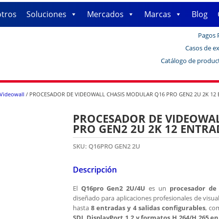
tros
Soluciones
Mercados
Marcas
Blog
Pagos 
Casos de ex
Catálogo de produc
 Videowall
/ PROCESADOR DE VIDEOWALL CHASIS MODULAR Q16 PRO GEN2 2U 2K 12 
PROCESADOR DE VIDEOWAL
PRO GEN2 2U 2K 12 ENTRA
SKU:
Q16PRO GEN2 2U
Descripción
El
Q16pro Gen2 2U/4U
es un
procesador de
diseñado para aplicaciones profesionales de visua
hasta
8 entradas y 4 salidas configurables
, co
SDI, DisplayPort 1.2 y formatos H.264/H.265 en