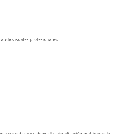
 audiovisuales profesionales.
s avanzadas de videowall y visualización multipantalla.