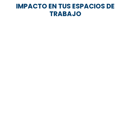
IMPACTO EN TUS ESPACIOS DE
TRABAJO
Sistemas de discusión y debate
gestiona la comunicación en reuniones
formales, conferencias y espacios
gubernamentales de forma inalámbrica o
cableada.
Sistemas de micrófonos de techo y
arrays de micrófonos
Micrófonos de techo (ceiling microphones),
arrays que captan sonido desde arriba, a
veces con inteligencia embebida.