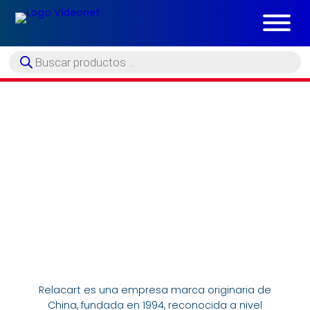
Búsqueda
de
productos
SISTEMAS DE MICROFONÍA, AUDIO SOBRE IP/ DANTE
Relacart eleva el sonido profesional y la
comunicación. Tecnología que conecta voces,
perfecciona el sonido de tus salas y transforma
espacios.
Relacart es una empresa marca originaria de
China, fundada en 1994, reconocida a nivel