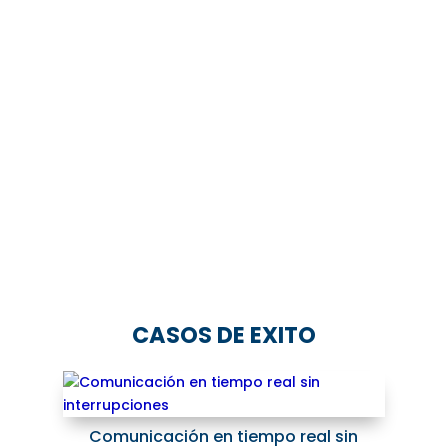
Mezcladores digitales / mixtores
automáticos
Equipos como WAM-432, MIXX12 que
permiten mezclar múltiples señales,
automatizar múltiples canales, control digital.
CASOS DE EXITO
Comunicación en tiempo real sin