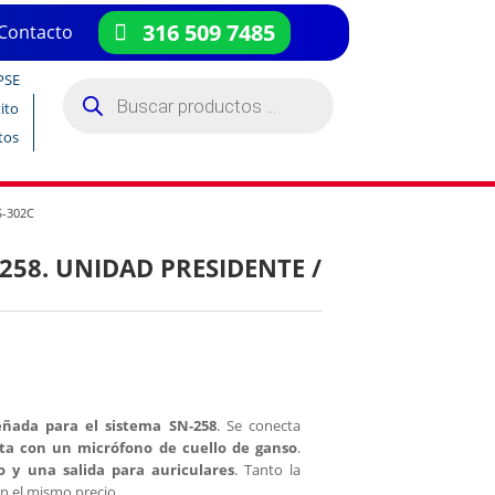
316 509 7485
Contacto
PSE
Búsqueda
de
ito
productos
tos
S-302C
-258. UNIDAD PRESIDENTE /
eñada para el sistema SN-258
. Se conecta
ta con un micrófono de cuello de ganso
.
o y una salida para auriculares
. Tanto la
n el mismo precio.