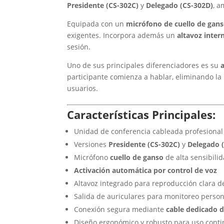
Presidente (CS-302C)
y
Delegado (CS-302D)
, a
Equipada con un
micrófono de cuello de ganso
exigentes. Incorpora además un
altavoz intern
sesión.
Uno de sus principales diferenciadores es su
participante comienza a hablar, eliminando la 
usuarios.
Características Principales:
Unidad de conferencia cableada profesiona
Versiones
Presidente (CS-302C)
y
Delegado 
Micrófono
cuello de ganso
de alta sensibili
Activación automática por control de voz
Altavoz integrado para reproducción clara d
Salida de auriculares para monitoreo person
Conexión segura mediante
cable dedicado d
Diseño ergonómico y robusto para uso cont