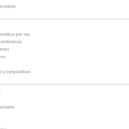
ersiones
omática por voz
conferencia
antes
res
s y corporativas
:
mentales