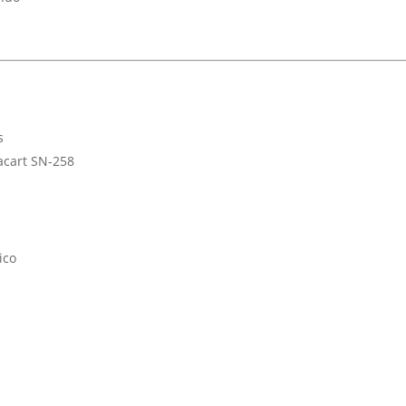
s
acart SN-258
ico