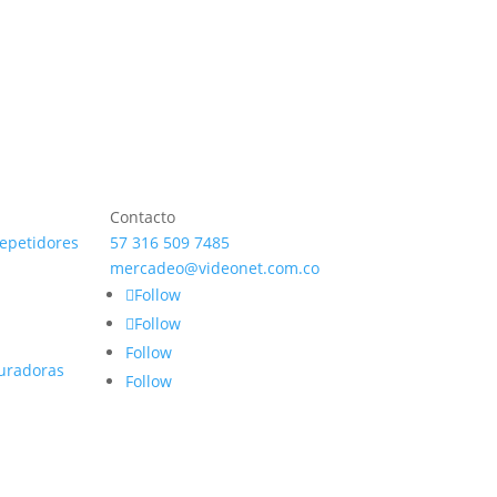
Contacto
repetidores
57 316 509 7485
mercadeo@videonet.com.co
Follow
Follow
Follow
uradoras
Follow