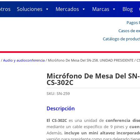
tros
Soluciones
Mercados
Marcas
Blog
Pagos 
Casos de ex
Catálogo de produc
/
Audio y audioconferencia
/ Micrófono De Mesa Del SN-258. UNIDAD PRESIDENTE / C
Micrófono De Mesa Del SN
CS-302C
SKU:
SN-259
Descripción
El CS-302C
es una unidad de
conferencia dis
mediante un cable específico de 9 pines y
cuen
Además,
incluye un mini altavoz incorporad
versión para presidente como para delegado tiene