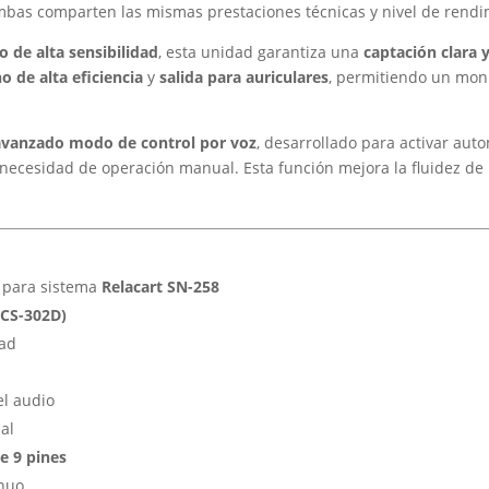
mbas comparten las mismas prestaciones técnicas y nivel de rendi
 de alta sensibilidad
, esta unidad garantiza una
captación clara y
o de alta eficiencia
y
salida para auriculares
, permitiendo un monit
avanzado modo de control por voz
, desarrollado para activar au
necesidad de operación manual. Esta función mejora la fluidez de la
l para sistema
Relacart SN-258
(CS-302D)
dad
el audio
al
e 9 pines
inuo