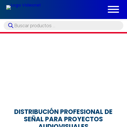
Búsqueda
de
productos
DISTRIBUIDORES/SPLITTER DE SEÑAL
Distribuye una misma fuente de audio y video
hacia múltiples pantallas con máxima
estabilidad, calidad y confiabilidad para
proyectos audiovisuales profesionales.
DISTRIBUCIÓN PROFESIONAL DE
SEÑAL PARA PROYECTOS
AUDIOVISUALES