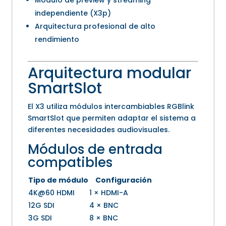
Módulo de preview y streaming
independiente (X3p)
Arquitectura profesional de alto
rendimiento
Arquitectura modular
SmartSlot
El X3 utiliza módulos intercambiables RGBlink
SmartSlot que permiten adaptar el sistema a
diferentes necesidades audiovisuales.
Módulos de entrada
compatibles
Tipo de módulo
Configuración
4K@60 HDMI
1 × HDMI-A
12G SDI
4 × BNC
3G SDI
8 × BNC