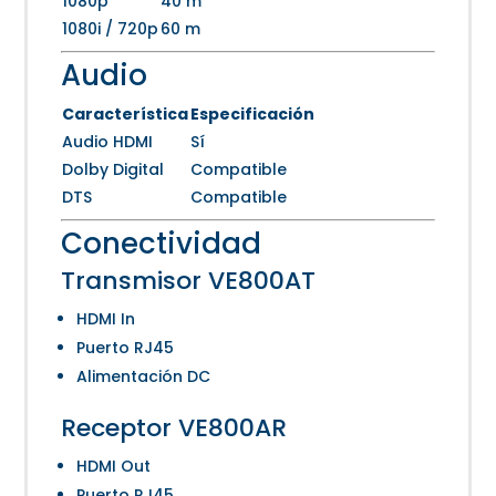
1080p
40 m
1080i / 720p
60 m
Audio
Característica
Especificación
Audio HDMI
Sí
Dolby Digital
Compatible
DTS
Compatible
Conectividad
Transmisor VE800AT
HDMI In
Puerto RJ45
Alimentación DC
Receptor VE800AR
HDMI Out
Puerto RJ45