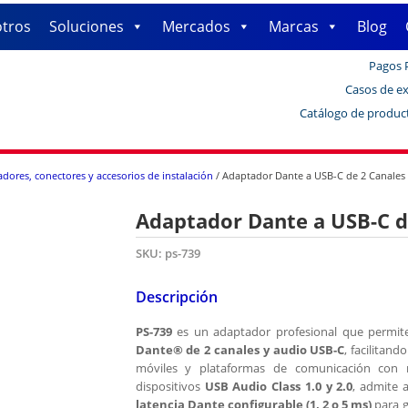
tros
Soluciones
Mercados
Marcas
Blog
Pagos 
Casos de ex
Catálogo de produc
dores, conectores y accesorios de instalación
/ Adaptador Dante a USB-C de 2 Canales
Adaptador Dante a USB-C d
SKU:
ps-739
Descripción
PS-739
es un adaptador profesional que permit
Dante® de 2 canales y audio USB-C
, facilitan
móviles y plataformas de comunicación con 
dispositivos
USB Audio Class 1.0 y 2.0
, admite 
latencia Dante configurable (1, 2 o 5 ms)
para g