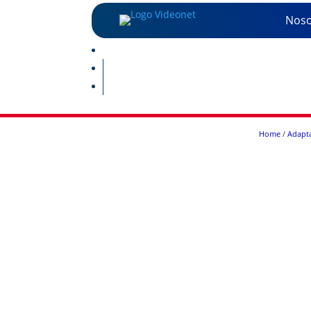
Noso
Home
/
Adapta