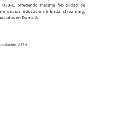
 USB-C
, ofreciendo máxima flexibilidad de
nferencias, educación híbrida, streaming,
 basados en Dante®
.
nstalación
,
ATEN