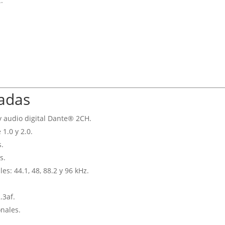
.
cadas
y audio digital Dante® 2CH.
1.0 y 2.0.
s.
s.
s: 44.1, 48, 88.2 y 96 kHz.
.3af.
nales.