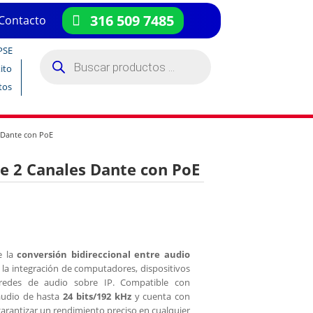
316 509 7485
Contacto
PSE
Búsqueda
de
ito
productos
tos
 Dante con PoE
e 2 Canales Dante con PoE
e la
conversión bidireccional entre audio
do la integración de computadores, dispositivos
redes de audio sobre IP. Compatible con
audio de hasta
24 bits/192 kHz
y cuenta con
arantizar un rendimiento preciso en cualquier