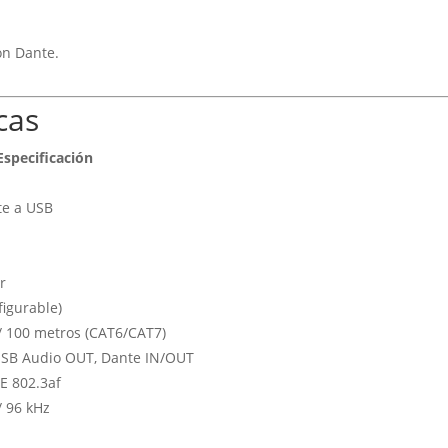
on Dante.
cas
Especificación
te a USB
r
figurable)
/ 100 metros (CAT6/CAT7)
USB Audio OUT, Dante IN/OUT
E 802.3af
 / 96 kHz