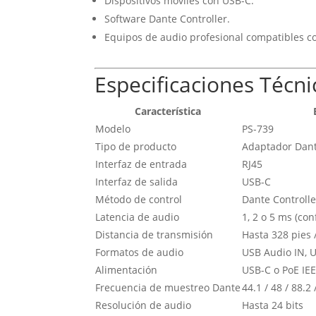
Dispositivos móviles con USB-C.
Software Dante Controller.
Equipos de audio profesional compatibles c
Especificaciones Técni
Característica
Modelo
PS-739
Tipo de producto
Adaptador Dan
Interfaz de entrada
RJ45
Interfaz de salida
USB-C
Método de control
Dante Controlle
Latencia de audio
1, 2 o 5 ms (con
Distancia de transmisión
Hasta 328 pies 
Formatos de audio
USB Audio IN, 
Alimentación
USB-C o PoE IEE
Frecuencia de muestreo Dante
44.1 / 48 / 88.2
Resolución de audio
Hasta 24 bits