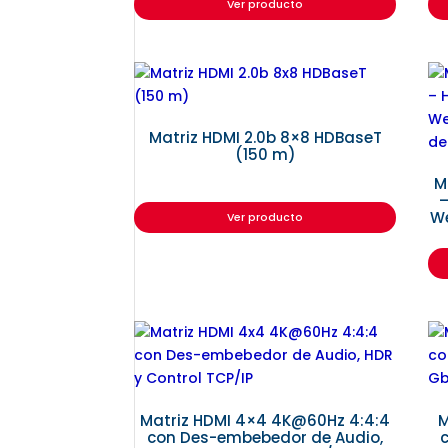
Ver producto
Matriz HDMI 2.0b 8×8 HDBaseT
(150 m)
M
–
We
Ver producto
Matriz HDMI 4×4 4K@60Hz 4:4:4
M
con Des-embebedor de Audio,