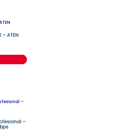
K – ATEN
ofesional –
Gbps