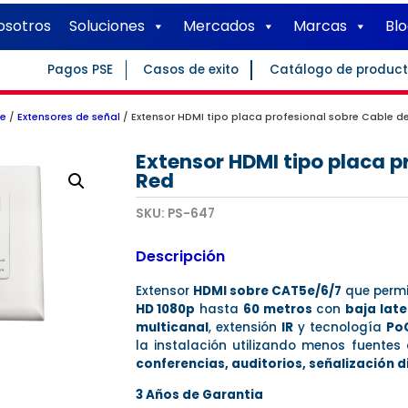
osotros
Soluciones
Mercados
Marcas
Bl
Pagos PSE
Casos de exito
Catálogo de produc
e
/
Extensores de señal
/ Extensor HDMI tipo placa profesional sobre Cable d
Extensor HDMI tipo placa p
Red
SKU:
PS-647
Descripción
Extensor
HDMI sobre CAT5e/6/7
que permi
HD 1080p
hasta
60 metros
con
baja late
multicanal
, extensión
IR
y tecnología
Po
la instalación utilizando menos fuentes
conferencias, auditorios, señalización d
3 Años de Garantia