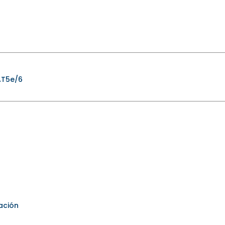
AT5e/6
ación