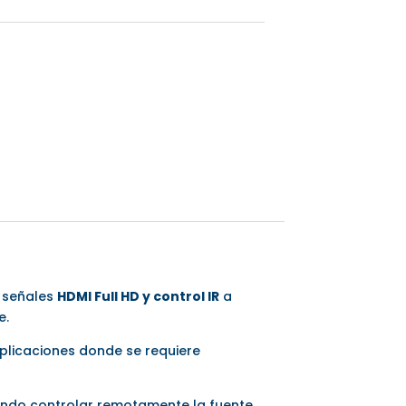
r señales
HDMI Full HD y control IR
a
e.
aplicaciones donde se requiere
iendo controlar remotamente la fuente