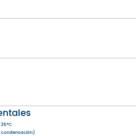
entales
 35°C
n condensación)