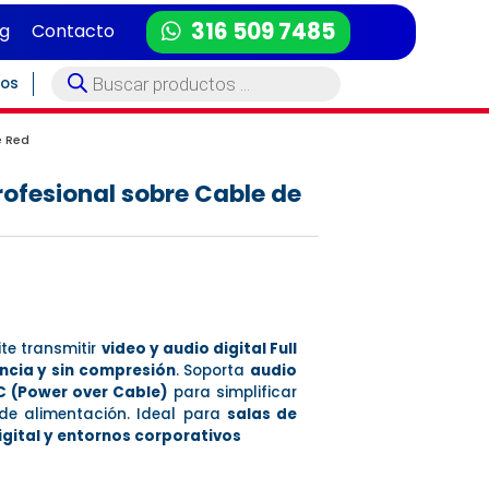
316 509 7485
og
Contacto
Búsqueda
tos
de
productos
e Red
rofesional sobre Cable de
te transmitir
video y audio digital Full
ncia y sin compresión
. Soporta
audio
C (Power over Cable)
para simplificar
 de alimentación. Ideal para
salas de
igital y entornos corporativos