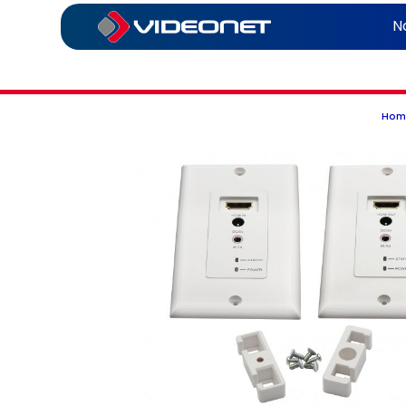
N
Hom