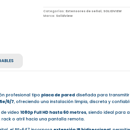
Categorías:
Extensores de señal
,
SOLIDVIEW
Marca:
Solidview
GABLES
ón profesional tipo
placa de pared
diseñada para transmiti
5e/6/7
, ofreciendo una instalación limpia, discreta y confiabl
s de video
1080p Full HD hasta 60 metros
, siendo ideal para 
rack o atril hacia una pantalla remota.
ital, el PS-647 incorpora
extensión IR bidireccional
, permit