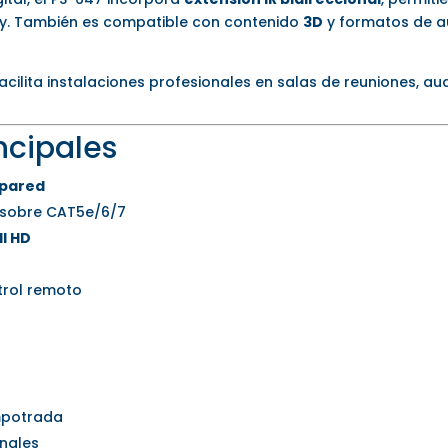
lay. También es compatible con contenido
3D
y formatos de a
acilita instalaciones profesionales en salas de reuniones, aud
ncipales
 pared
sobre CAT5e/6/7
ll HD
rol remoto
mpotrada
onales