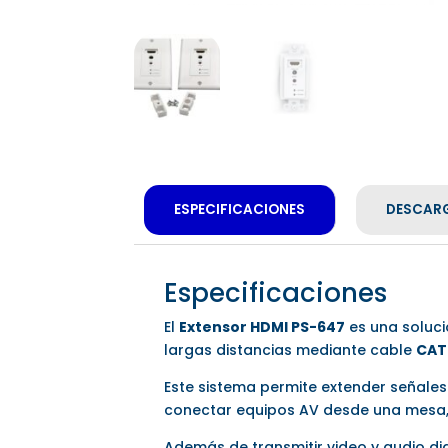
ESPECIFICACIONES
DESCAR
Especificaciones
El
Extensor HDMI PS-647
es una soluci
largas distancias mediante cable
CAT
Este sistema permite extender señale
conectar equipos AV desde una mesa, 
Además de transmitir video y audio dig