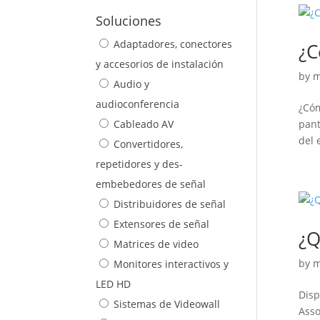
Soluciones
Adaptadores, conectores
¿C
y accesorios de instalación
by
m
Audio y
audioconferencia
¿Cóm
Cableado AV
pant
del 
Convertidores,
repetidores y des-
embebedores de señal
Distribuidores de señal
Extensores de señal
¿Q
Matrices de video
by
m
Monitores interactivos y
LED HD
Disp
Sistemas de Videowall
Asso