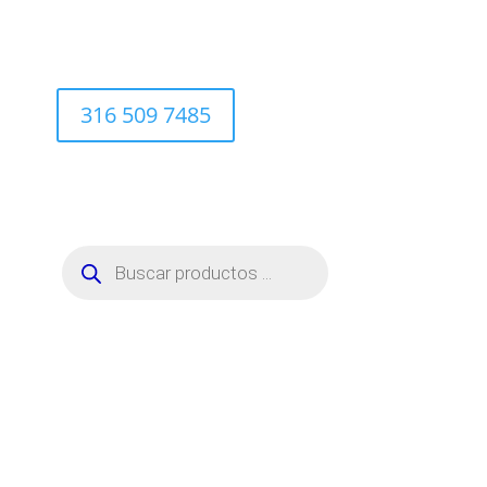
316 509 7485
Búsqueda
de
productos