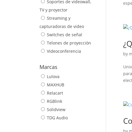
Soportes de videowall,
espe
TV y proyector
Streaming y
capturadoras de video
Switches de señal
¿Q
Telones de proyección
Videoconferencia
by
m
Marcas
Univ
para
Lulova
elec
MAXHUB
Relacart
RGBlink
Solidview
TDG Audio
Co
by
m