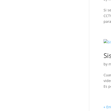
Si s
CCTV
para
Si
by
m
Cuan
vide
Es p
« En