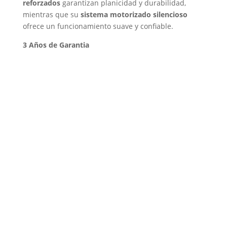
reforzados
garantizan planicidad y durabilidad,
mientras que su
sistema motorizado silencioso
ofrece un funcionamiento suave y confiable.
3 Años de Garantia
Cable de Red UTP CAT6 26
AWG 8P8C/RJ45 – 0.5 Metros