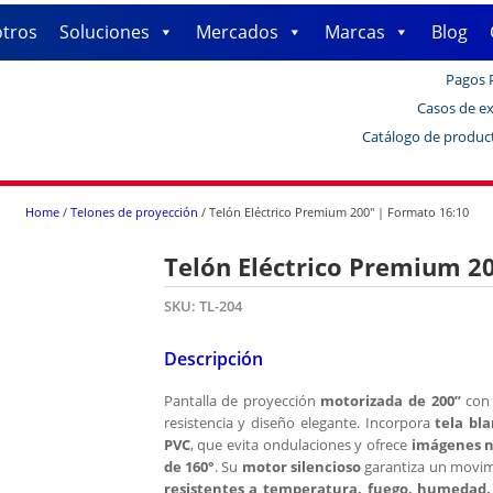
tros
Soluciones
Mercados
Marcas
Blog
Pagos 
Casos de ex
Catálogo de produc
Home
/
Telones de proyección
/ Telón Eléctrico Premium 200″ | Formato 16:10
Telón Eléctrico Premium 2
SKU:
TL-204
Descripción
Pantalla de proyección
motorizada de 200”
co
resistencia y diseño elegante. Incorpora
tela bl
PVC
, que evita ondulaciones y ofrece
imágenes ní
de 160°
. Su
motor silencioso
garantiza un movim
resistentes a temperatura, fuego, humedad