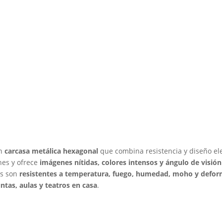
n
carcasa metálica hexagonal
que combina resistencia y diseño el
nes y ofrece
imágenes nítidas, colores intensos y ángulo de visión
es son
resistentes a temperatura, fuego, humedad, moho y defo
untas, aulas y teatros en casa
.