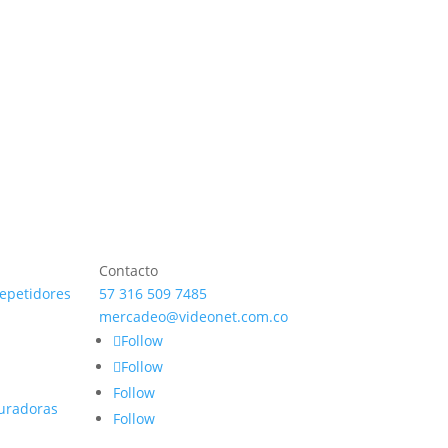
Ver producto
Contacto
repetidores
57 316 509 7485
mercadeo@videonet.com.co
Follow
Follow
Follow
uradoras
Follow