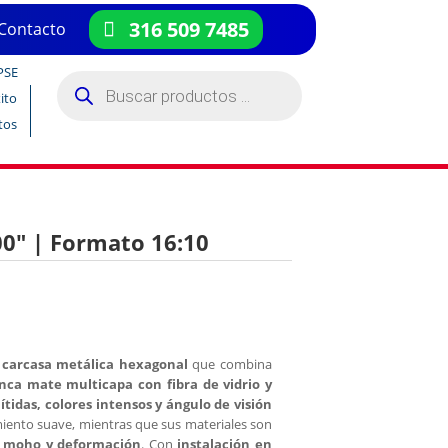
316 509 7485
Contacto
PSE
Búsqueda
de
ito
productos
tos
00″ | Formato 16:10
n
carcasa metálica hexagonal
que combina
anca mate multicapa con fibra de vidrio y
tidas, colores intensos y ángulo de visión
iento suave, mientras que sus materiales son
, moho y deformación
. Con
instalación en