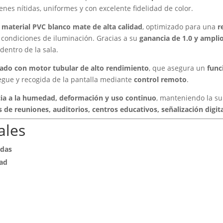
nes nítidas, uniformes y con excelente fidelidad de color.
n
material PVC blanco mate de alta calidad
, optimizado para una
r
es condiciones de iluminación. Gracias a su
ganancia de 1.0 y amplio
dentro de la sala.
ado con motor tubular de alto rendimiento
, que asegura un
func
liegue y recogida de la pantalla mediante
control remoto
.
cia a la humedad, deformación y uso continuo
, manteniendo la sup
s de reuniones, auditorios, centros educativos, señalización digita
ales
adas
dad