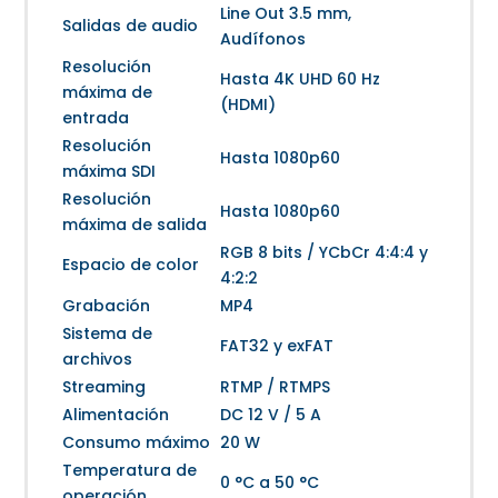
Line Out 3.5 mm,
Salidas de audio
Audífonos
Resolución
Hasta 4K UHD 60 Hz
máxima de
(HDMI)
entrada
Resolución
Hasta 1080p60
máxima SDI
Resolución
Hasta 1080p60
máxima de salida
RGB 8 bits / YCbCr 4:4:4 y
Espacio de color
4:2:2
Grabación
MP4
Sistema de
FAT32 y exFAT
archivos
Streaming
RTMP / RTMPS
Alimentación
DC 12 V / 5 A
Consumo máximo
20 W
Temperatura de
0 °C a 50 °C
operación