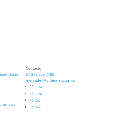
Contacto
repetidores
57 316 509 7485
mercadeo@videonet.com.co
Follow
Follow
Follow
uradoras
Follow