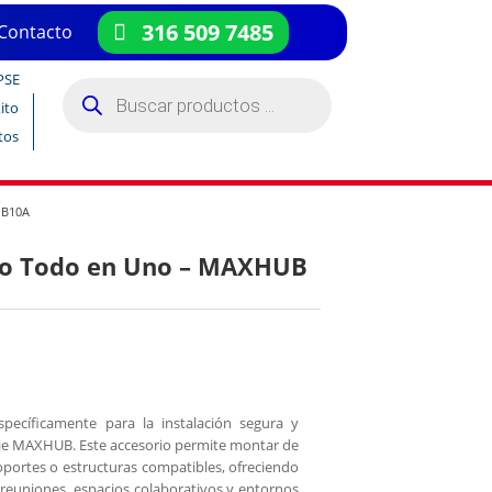
316 509 7485
Contacto
PSE
Búsqueda
de
ito
productos
tos
IB10A
deo Todo en Uno – MAXHUB
pecíficamente para la instalación segura y
erie MAXHUB. Este accesorio permite montar de
soportes o estructuras compatibles, ofreciendo
 reuniones, espacios colaborativos y entornos