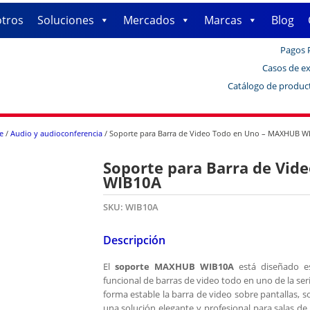
tros
Soluciones
Mercados
Marcas
Blog
Pagos 
Casos de ex
Catálogo de produc
e
/
Audio y audioconferencia
/ Soporte para Barra de Video Todo en Uno – MAXHUB W
Soporte para Barra de Vi
WIB10A
SKU:
WIB10A
Descripción
El
soporte MAXHUB WIB10A
está diseñado es
funcional de barras de video todo en uno de la s
forma estable la barra de video sobre pantallas, 
una solución elegante y profesional para salas de