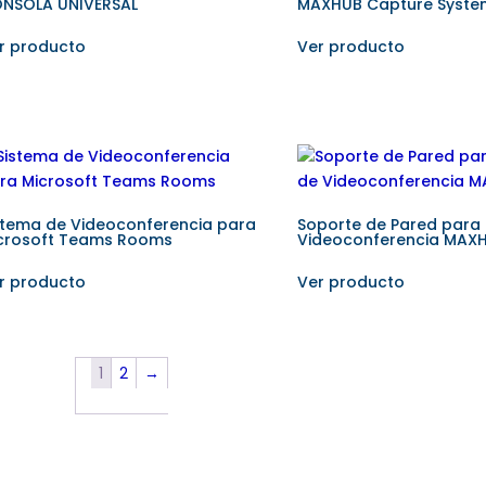
NSOLA UNIVERSAL
MAXHUB Capture Syste
r producto
Ver producto
stema de Videoconferencia para
Soporte de Pared par
crosoft Teams Rooms
Videoconferencia MAX
r producto
Ver producto
1
2
→