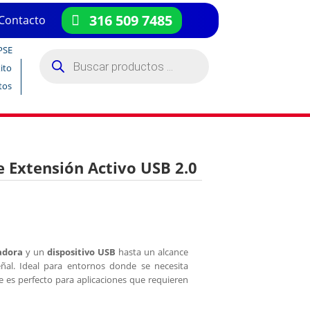
316 509 7485
Contacto
PSE
Búsqueda
de
ito
productos
tos
e Extensión Activo USB 2.0
adora
y un
dispositivo USB
hasta un alcance
eñal. Ideal para entornos donde se necesita
le es perfecto para aplicaciones que requieren