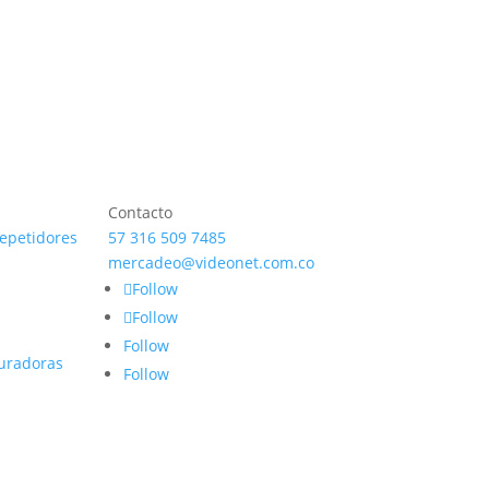
Contacto
repetidores
57 316 509 7485
mercadeo@videonet.com.co
Follow
Follow
Follow
uradoras
Follow