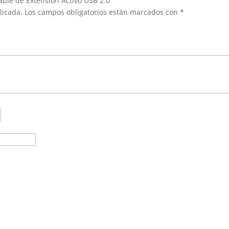
able de Extensión Activo USB 2.0”
licada.
Los campos obligatorios están marcados con
*