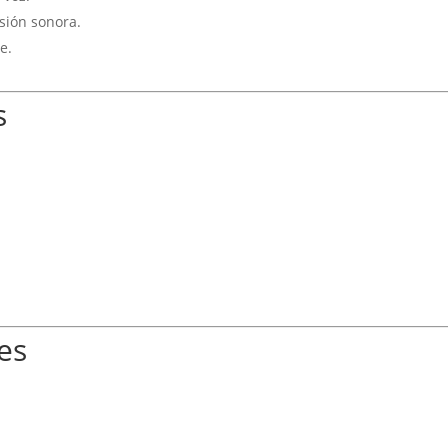
esión sonora.
e.
s
es