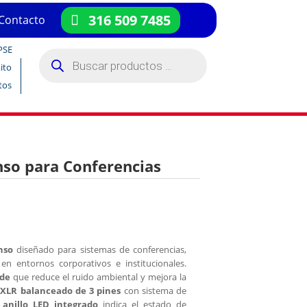
316 509 7485
Contacto
PSE
Búsqueda
de
ito
productos
tos
nso para Conferencias
nso
diseñado para sistemas de conferencias,
en entornos corporativos e institucionales.
ide
que reduce el ruido ambiental y mejora la
 XLR balanceado de 3 pines
con sistema de
u
anillo LED integrado
indica el estado de