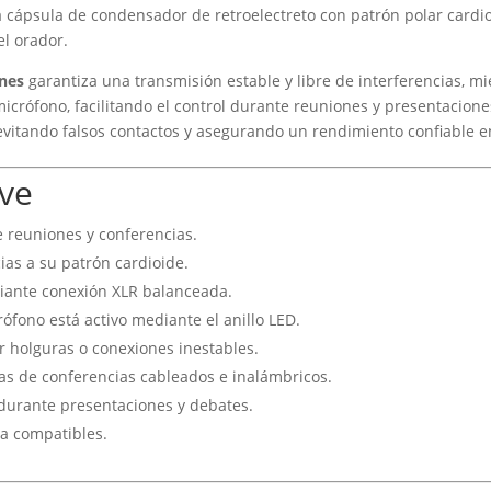
na cápsula de condensador de retroelectreto con patrón polar cardi
el orador.
ines
garantiza una transmisión estable y libre de interferencias, m
icrófono, facilitando el control durante reuniones y presentacione
evitando falsos contactos y asegurando un rendimiento confiable e
ve
de reuniones y conferencias.
ias a su patrón cardioide.
diante conexión XLR balanceada.
rófono está activo mediante el anillo LED.
 holguras o conexiones inestables.
as de conferencias cableados e inalámbricos.
 durante presentaciones y debates.
ia compatibles.