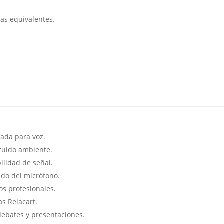
as equivalentes.
ada para voz.
 ruido ambiente.
lidad de señal.
ado del micrófono.
os profesionales.
as Relacart.
debates y presentaciones.