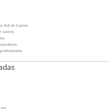
.
or XLR de 3 pines.
 control.
ivo.
orporativas.
 profesionales.
cadas
.
 voz.