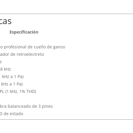
cas
Especificación
o profesional de cuello de ganso
dor de retroelectreto
e
18 kHz
1 kHz a 1 Pa)
 kHz a 1 Pa)
PL (1 kHz, 1% THD)
bra balanceado de 3 pines
ED de estado