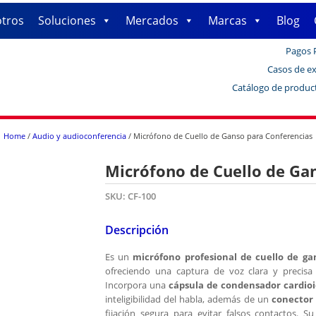
tros
Soluciones
Mercados
Marcas
Blog
Pagos 
Casos de ex
Catálogo de produc
Home
/
Audio y audioconferencia
/ Micrófono de Cuello de Ganso para Conferencias
Micrófono de Cuello de Ga
SKU:
CF-100
Descripción
Es un
micrófono profesional de cuello de ga
ofreciendo una captura de voz clara y precisa 
Incorpora una
cápsula de condensador cardio
inteligibilidad del habla, además de un
conector
fijación segura para evitar falsos contactos. S