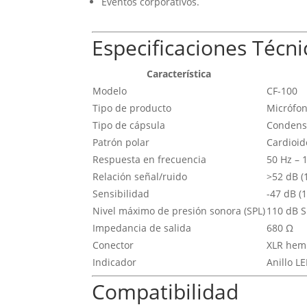
Eventos corporativos.
Especificaciones Técni
Característica
Modelo
CF-100
Tipo de producto
Micrófon
Tipo de cápsula
Condensa
Patrón polar
Cardioid
Respuesta en frecuencia
50 Hz – 
Relación señal/ruido
>52 dB (
Sensibilidad
-47 dB (1
Nivel máximo de presión sonora (SPL)
110 dB S
Impedancia de salida
680 Ω
Conector
XLR hem
Indicador
Anillo L
Compatibilidad