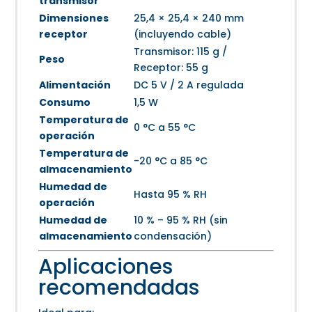
transmisor
Dimensiones
25,4 × 25,4 × 240 mm
receptor
(incluyendo cable)
Transmisor: 115 g /
Peso
Receptor: 55 g
Alimentación
DC 5 V / 2 A regulada
Consumo
1,5 W
Temperatura de
0 °C a 55 °C
operación
Temperatura de
-20 °C a 85 °C
almacenamiento
Humedad de
Hasta 95 % RH
operación
Humedad de
10 % – 95 % RH (sin
almacenamiento
condensación)
Aplicaciones
recomendadas