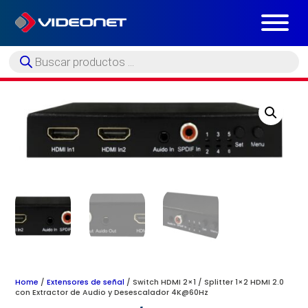
Búsqueda
de
productos
Home
/
Extensores de señal
/ Switch HDMI 2×1 / Splitter 1×2 HDMI 2.0
con Extractor de Audio y Desescalador 4K@60Hz