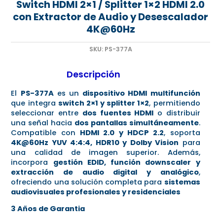
Switch HDMI 2×1 / Splitter 1×2 HDMI 2.0
con Extractor de Audio y Desescalador
4K@60Hz
SKU:
PS-377A
Descripción
El
PS-377A
es un
dispositivo HDMI multifunción
que integra
switch 2×1 y splitter 1×2
, permitiendo
seleccionar entre
dos fuentes HDMI
o distribuir
una señal hacia
dos pantallas simultáneamente
.
Compatible con
HDMI 2.0 y HDCP 2.2
, soporta
4K@60Hz YUV 4:4:4, HDR10 y Dolby Vision
para
una calidad de imagen superior. Además,
incorpora
gestión EDID, función downscaler y
extracción de audio digital y analógico
,
ofreciendo una solución completa para
sistemas
audiovisuales profesionales y residenciales
3 Años de Garantia