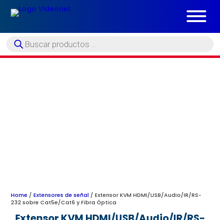
Búsqueda
de
productos
Home
/
Extensores de señal
/ Extensor KVM HDMI/USB/Audio/IR/RS-
232 sobre Cat5e/Cat6 y Fibra Óptica
Extensor KVM HDMI/USB/Audio/IR/RS-