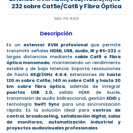
232 sobre Cat5e/Cat6 y Fibra Óptica
SKU:
PS-6013
Descripción
Es un
extensor KVM profesional
que permite
transmitir señales
HDMI, USB, audio, IR y RS-232
a
largas distancias mediante
cable Cat6 o fibra
óptica monomodo
, manteniendo un rendimiento
estable y de baja latencia. Soporta resoluciones
de hasta
4K@30Hz 4:4:4
, extensiones de
hasta
120 m sobre Cat5e, 140 m sobre Cat6 y hasta 20
km sobre fibra óptica
, además de integrar
puertos USB 2.0
, salida HDMI de bucle,
transmisión de audio bidireccional, gestión
EDID
y
tecnología
Swift Sync
para una sincronización
rápida. Es la solución ideal para
centros de
control, broadcasting, señalización digital, salas
de monitoreo, automatización industrial y
proyectos audiovisuales profesionales
.