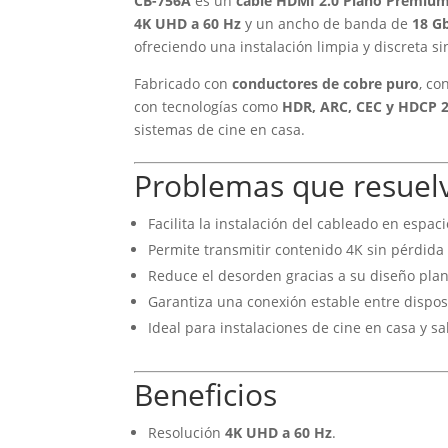
CB-756A
es un
cable HDMI 2.0 Plano Premiu
4K UHD a 60 Hz
y un ancho de banda de
18 G
ofreciendo una instalación limpia y discreta si
Fabricado con
conductores de cobre puro
, co
con tecnologías como
HDR, ARC, CEC y HDCP 2
sistemas de cine en casa.
Problemas que resuel
Facilita la instalación del cableado en espac
Permite transmitir contenido 4K sin pérdida 
Reduce el desorden gracias a su diseño plan
Garantiza una conexión estable entre dispos
Ideal para instalaciones de cine en casa y s
Beneficios
Resolución
4K UHD a 60 Hz
.