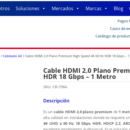
tros
Soluciones
Mercados
Marcas
Blog
Pagos 
Casos de ex
Catálogo de produc
/
Cableado AV
/ Cable HDMI 2.0 Plano Premium High Speed 4K 60 Hz HDR 18 Gbps – 1
Cable HDMI 2.0 Plano Prem
HDR 18 Gbps – 1 Metro
SKU:
CB-756A
Descripción
Es un
cable HDMI 2.0 plano premium
de
1 met
alta calidad en instalaciones donde se requiere u
4K UHD a 60 Hz
,
18 Gbps
,
HDR
,
HDCP 2.2
,
AR
excelente rendimiento audiovisual. Es la solución 