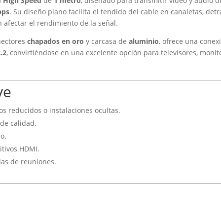
m High Speed
de
1 metro
, diseñado para transmitir video y audio d
bps
. Su diseño plano facilita el tendido del cable en canaletas, de
n afectar el rendimiento de la señal.
nectores
chapados en oro
y carcasa de
aluminio
, ofrece una conex
.2
, convirtiéndose en una excelente opción para televisores, monit
ve
ios reducidos o instalaciones ocultas.
de calidad.
o.
itivos HDMI.
alas de reuniones.