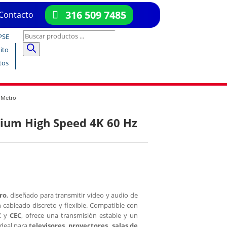
316 509 7485
Contacto
Búsqueda
PSE
de
ito
productos
tos
 Metro
ium High Speed 4K 60 Hz
ro
, diseñado para transmitir video y audio de
n cableado discreto y flexible. Compatible con
C
y
CEC
, ofrece una transmisión estable y un
ideal para
televisores, proyectores, salas de