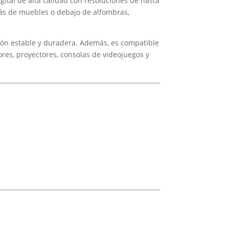
igital de alta calidad con resoluciones de hasta
trás de muebles o debajo de alfombras,
ión estable y duradera. Además, es compatible
ores, proyectores, consolas de videojuegos y