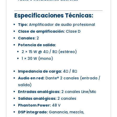
Especificaciones Técnicas:
Tipo:
Amplificador de audio profesional
Clase de amplificación:
Clase D
Canales:
2
Potencia de salida:
2 × 15 W @ 4Ω / 8Ω (estéreo)
1 × 30 W (mono)
Impedancia de carga:
4Ω / 8Ω
Audio en red:
Dante® 2 canales (entrada /
salida)
Entradas analógicas:
2 canales Line/Mic
Salidas analógicas:
2 canales
Phantom Power:
48 V
DSP integrado:
Ganancia, mezcla,