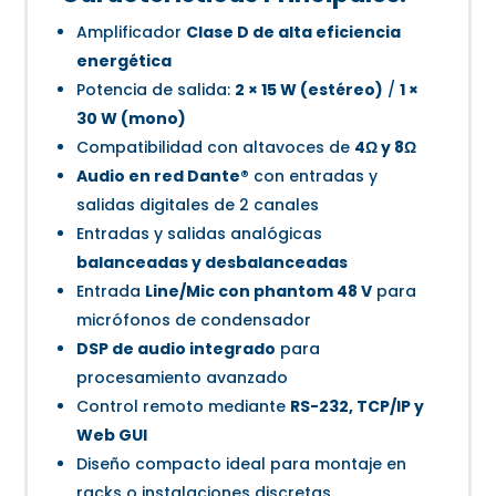
Amplificador
Clase D de alta eficiencia
energética
Potencia de salida:
2 × 15 W (estéreo)
/
1 ×
30 W (mono)
Compatibilidad con altavoces de
4Ω y 8Ω
Audio en red Dante®
con entradas y
salidas digitales de 2 canales
Entradas y salidas analógicas
balanceadas y desbalanceadas
Entrada
Line/Mic con phantom 48 V
para
micrófonos de condensador
DSP de audio integrado
para
procesamiento avanzado
Control remoto mediante
RS-232, TCP/IP y
Web GUI
Diseño compacto ideal para montaje en
racks o instalaciones discretas