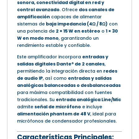
sonora, conectividad digital en red y
control avanzado
. Ofrece
dos canales de
amplificación
capaces de alimentar
sistemas de
baja impedancia (4Ω / 8Ω)
con
una potencia de
2 × 15 W en estéreo
o
1 × 30
W en modo mono
, garantizando un
rendimiento estable y confiable.
Este amplificador incorpora
entradas y
salidas digitales Dante® de 2 canales
,
permitiendo la integración directa en
redes
de audio IP
, así como
entradas y salidas
analógicas balanceadas o desbalanceadas
para máxima compatibilidad con fuentes
tradicionales. Su
entrada analógica Line/Mic
admite
señal de micrófono
e incluye
alimentación phantom de 48 V
, ideal para
micrófonos de condensador profesionales.
Características Principales: