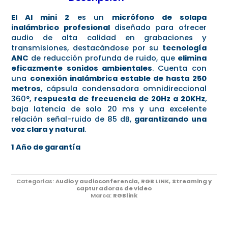
El AI mini 2
es un
micrófono de solapa
inalámbrico profesional
diseñado para ofrecer
audio de alta calidad en grabaciones y
transmisiones, destacándose por su
tecnología
ANC
de reducción profunda de ruido, que
elimina
eficazmente sonidos ambientales
. Cuenta con
una
conexión inalámbrica estable de hasta 250
metros
, cápsula condensadora omnidireccional
360°,
respuesta de frecuencia de 20Hz a 20KHz
,
baja latencia de solo 20 ms y una excelente
relación señal-ruido de 85 dB,
garantizando una
voz clara y natural
.
1 Año de garantía
Categorías:
Audio y audioconferencia
,
RGB LINK
,
Streaming y
capturadoras de video
Marca:
RGBlink