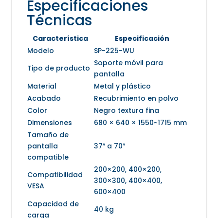
Especificaciones
Técnicas
Característica
Especificación
Modelo
SP-225-WU
Soporte móvil para
Tipo de producto
pantalla
Material
Metal y plástico
Acabado
Recubrimiento en polvo
Color
Negro textura fina
Dimensiones
680 × 640 × 1550~1715 mm
Tamaño de
pantalla
37″ a 70″
compatible
200×200, 400×200,
Compatibilidad
300×300, 400×400,
VESA
600×400
Capacidad de
40 kg
carga