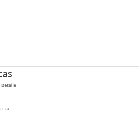
cas
Detalle
brica