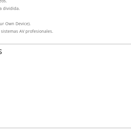
eos.
a dividida.
our Own Device).
 sistemas AV profesionales.
s