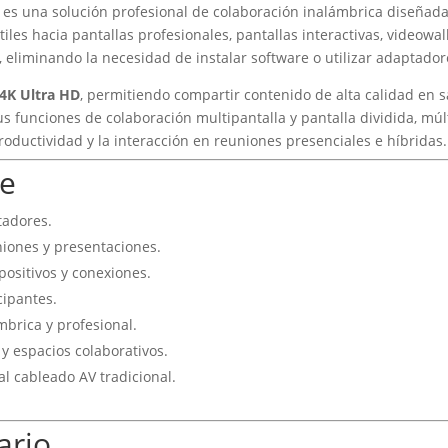
es una solución profesional de colaboración inalámbrica diseñad
les hacia pantallas profesionales, pantallas interactivas, videowall
c, eliminando la necesidad de instalar software o utilizar adaptado
4K Ultra HD
, permitiendo compartir contenido de alta calidad en s
us funciones de colaboración multipantalla y pantalla dividida, mú
ductividad y la interacción en reuniones presenciales e híbridas.
ve
tadores.
niones y presentaciones.
positivos y conexiones.
cipantes.
brica y profesional.
y espacios colaborativos.
l cableado AV tradicional.
ario