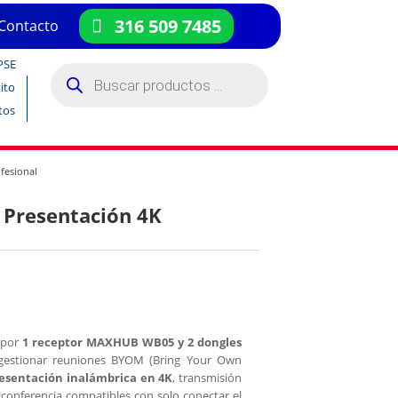
316 509 7485
Contacto
PSE
Búsqueda
de
ito
productos
tos
fesional
 Presentación 4K
 por
1 receptor MAXHUB WB05 y 2 dongles
 gestionar reuniones BYOM (Bring Your Own
esentación inalámbrica en 4K
, transmisión
oconferencia compatibles con solo conectar el