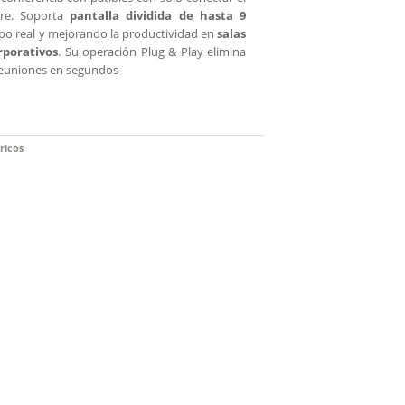
are. Soporta
pantalla dividida de hasta 9
empo real y mejorando la productividad en
salas
rporativos
. Su operación Plug & Play elimina
 reuniones en segundos
ricos