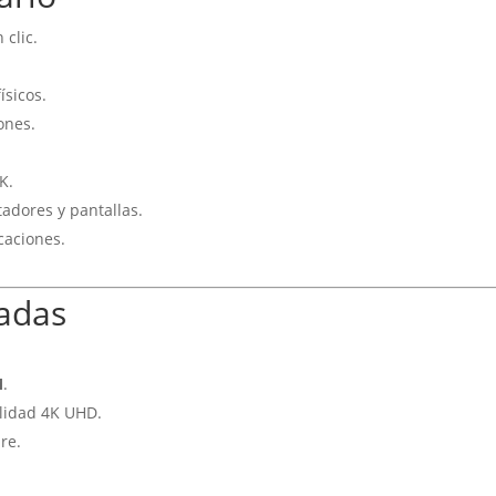
 clic.
ísicos.
ones.
K.
dores y pantallas.
caciones.
cadas
M
.
lidad 4K UHD.
re.