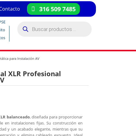
316 509 7485
Contacto
PSE
Búsqueda
de
ito
productos
tos
álica para Instalación AV
al XLR Profesional
AV
XLR balanceado
, diseñada para proporcionar
e en instalaciones fijas. Su construcción en
idad y un acabado elegante, mientras que su
tegración y elimina cableado expuesto. Ideal