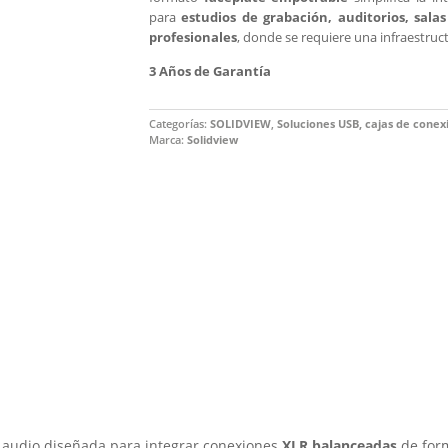
para
estudios de grabación, auditorios, sala
profesionales
, donde se requiere una infraestruct
3 Años de Garantía
Categorías:
SOLIDVIEW
,
Soluciones USB, cajas de conex
Marca:
Solidview
 audio diseñada para integrar conexiones
XLR balanceadas
de form