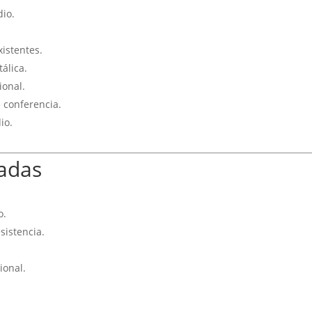
dio.
xistentes.
álica.
ional.
e conferencia.
io.
cadas
o.
sistencia.
ional.