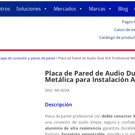
tros
Soluciones
Mercados
Marcas
Blog
Pagos 
Casos de ex
Catálogo de produc
cajas de conexión y placas de pared
/ Placa de Pared de Audio Dual XLR Profesional Met
Placa de Pared de Audio Du
Metálica para Instalación 
SKU:
MI-423A
Descripción
Placa de pared profesional con
doble conector 
una conexión de audio limpia, segura y confiabl
aluminio de alta resistencia
garantiza durabil
formato
faceplate empotrable
simplifica la in