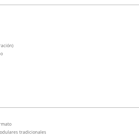
ración)
lo
ormato
odulares tradicionales