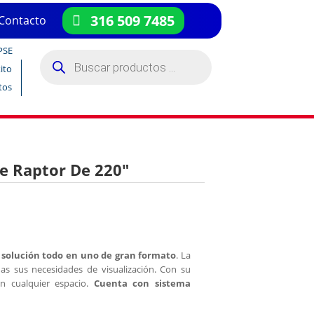
316 509 7485
Contacto
PSE
Búsqueda
de
ito
productos
tos
ie Raptor De 220″
a
solución todo en uno de gran formato
. La
das sus necesidades de visualización. Con su
 cualquier espacio.
Cuenta con sistema