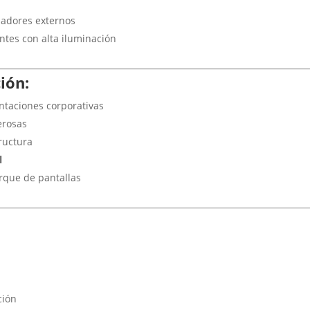
esadores externos
ntes con alta iluminación
ión:
ntaciones corporativas
erosas
ructura
l
arque de pantallas
ción