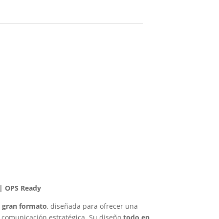
 | OPS Ready
a gran formato
, diseñada para ofrecer una
de comunicación estratégica. Su diseño
todo en