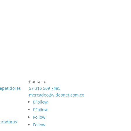
Contacto
repetidores
57 316 509 7485
mercadeo@videonet.com.co
Follow
Follow
Follow
uradoras
Follow