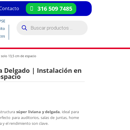
316 509 7485
Contacto
PSE
Búsqueda
de
ito
productos
tos
 solo 13,5 cm de espacio
a Delgado | Instalación en
espacio
structura
súper liviana y delgada
, ideal para
erfecto para auditorios, salas de juntas, home
a y el rendimiento son clave.