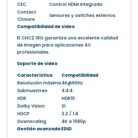
CEC
Control HDMI integrado
Contact
Sensores y switches externos
Closure
Compatibilidad de video
El CHC2 18G garantiza una excelente calidad
de imagen para aplicaciones AV
profesionales.
Soporte de video
Característica
Compatibilidad
Resolución máxima
4K@60Hz
Submuestreo
4:4:4
HDR
HDR10
Dolby Vision
Sí
HDCP
2.2 / 1.4
Downscaling
4K a 1080p
Gestión avanzada EDID