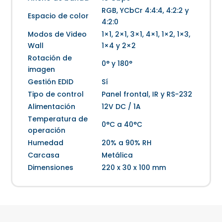
RGB, YCbCr 4:4:4, 4:2:2 y
Espacio de color
4:2:0
Modos de Video
1×1, 2×1, 3×1, 4×1, 1×2, 1×3,
Wall
1×4 y 2×2
Rotación de
0° y 180°
imagen
Gestión EDID
Sí
Tipo de control
Panel frontal, IR y RS-232
Alimentación
12V DC / 1A
Temperatura de
0°C a 40°C
operación
Humedad
20% a 90% RH
Carcasa
Metálica
Dimensiones
220 x 30 x 100 mm