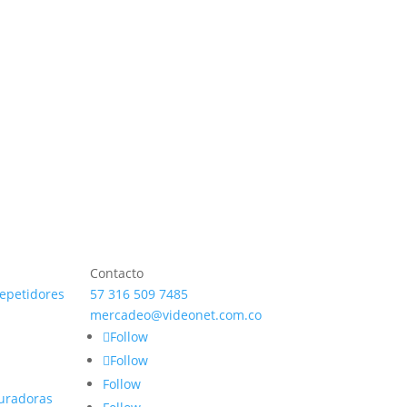
Contacto
repetidores
57 316 509 7485
mercadeo@videonet.com.co
Follow
Follow
Follow
uradoras