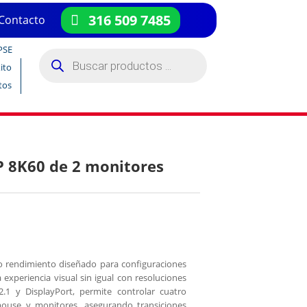
316 509 7485
Contacto
PSE
Búsqueda
de
ito
productos
tos
8K60 de 2 monitores
o rendimiento diseñado para configuraciones
 experiencia visual sin igual con resoluciones
1 y DisplayPort, permite controlar cuatro
ouse y monitores, asegurando transiciones