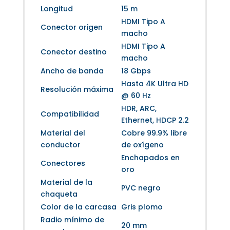
Longitud
15 m
HDMI Tipo A
Conector origen
macho
HDMI Tipo A
Conector destino
macho
Ancho de banda
18 Gbps
Hasta 4K Ultra HD
Resolución máxima
@ 60 Hz
HDR, ARC,
Compatibilidad
Ethernet, HDCP 2.2
Material del
Cobre 99.9% libre
conductor
de oxígeno
Enchapados en
Conectores
oro
Material de la
PVC negro
chaqueta
Color de la carcasa
Gris plomo
Radio mínimo de
20 mm