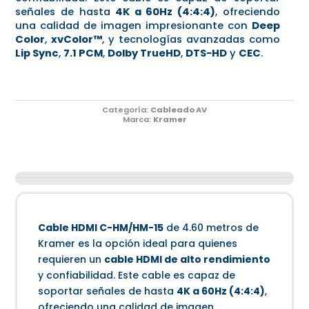
señales de hasta
4K a 60Hz (4:4:4)
, ofreciendo
una calidad de imagen impresionante con
Deep
Color
,
xvColor™
, y tecnologías avanzadas como
Lip Sync
,
7.1 PCM
,
Dolby TrueHD
,
DTS−HD
y
CEC
.
Categoría:
Cableado AV
Marca:
Kramer
Cable HDMI C-HM/HM-15
de 4.60 metros de
Kramer es la opción ideal para quienes
requieren un
cable HDMI de alto rendimiento
y confiabilidad. Este cable es capaz de
soportar señales de hasta
4K a 60Hz (4:4:4)
,
ofreciendo una calidad de imagen