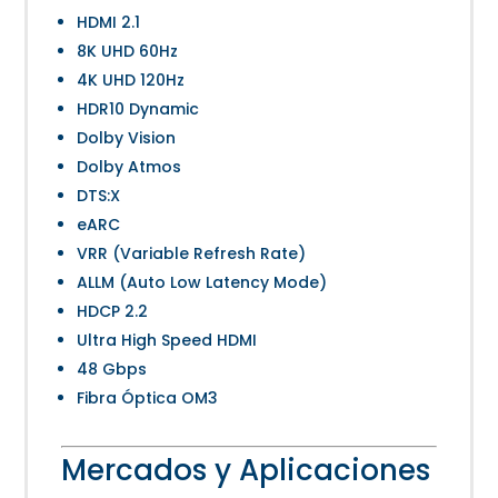
HDMI 2.1
8K UHD 60Hz
4K UHD 120Hz
HDR10 Dynamic
Dolby Vision
Dolby Atmos
DTS:X
eARC
VRR (Variable Refresh Rate)
ALLM (Auto Low Latency Mode)
HDCP 2.2
Ultra High Speed HDMI
48 Gbps
Fibra Óptica OM3
Mercados y Aplicaciones