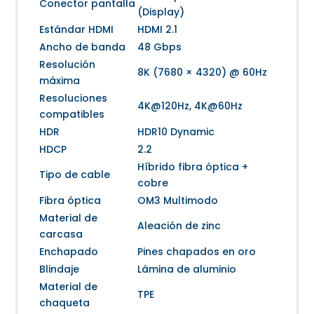
Conector pantalla
(Display)
Estándar HDMI
HDMI 2.1
Ancho de banda
48 Gbps
Resolución
8K (7680 × 4320) @ 60Hz
máxima
Resoluciones
4K@120Hz, 4K@60Hz
compatibles
HDR
HDR10 Dynamic
HDCP
2.2
Híbrido fibra óptica +
Tipo de cable
cobre
Fibra óptica
OM3 Multimodo
Material de
Aleación de zinc
carcasa
Enchapado
Pines chapados en oro
Blindaje
Lámina de aluminio
Material de
TPE
chaqueta