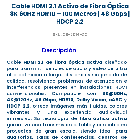
Cable HDMI 2.1 Activo de Fibra Óptica
8K 60Hz HDR10 – 100 Metros | 48 Gbps |
HDCP 2.2
SKU:
CB-7014-ZC
Descripción
Cable
HDMI 2.1 de fibra óptica activa
diseñado
para transmitir señales de audio y video de ultra
alta definición a largas distancias sin pérdida de
calidad, resolviendo problemas de atenuación e
interferencias presentes en instalaciones HDMI
convencionales. Compatible con
8K@60Hz
,
4K@120Hz
,
48 Gbps
,
HDR10
,
Dolby Vision
,
eARC
y
HDCP 2.2
, ofrece imágenes más fluidas, colores
vibrantes y una experiencia audiovisual
inmersiva. Su tecnología de
fibra óptica activa
garantiza una transmisión estable y confiable en
proyectos de gran escala, siendo ideal para
auditorios, salas de conferencias, centros de