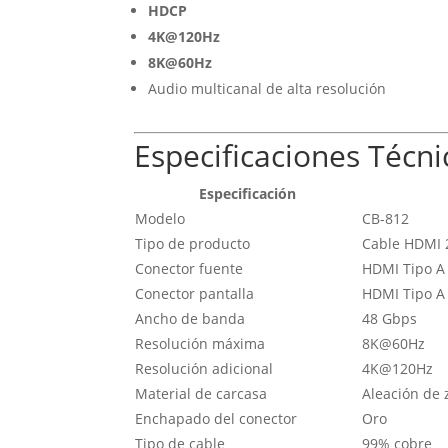
HDCP
4K@120Hz
8K@60Hz
Audio multicanal de alta resolución
Especificaciones Técni
Especificación
Modelo
CB-812
Tipo de producto
Cable HDMI 2
Conector fuente
HDMI Tipo A
Conector pantalla
HDMI Tipo A
Ancho de banda
48 Gbps
Resolución máxima
8K@60Hz
Resolución adicional
4K@120Hz
Material de carcasa
Aleación de 
Enchapado del conector
Oro
Tipo de cable
99% cobre