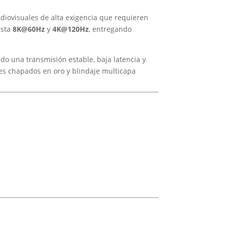
udiovisuales de alta exigencia que requieren
asta
8K@60Hz
y
4K@120Hz
, entregando
do una transmisión estable, baja latencia y
es chapados en oro y blindaje multicapa