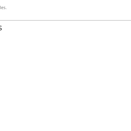
les.
s