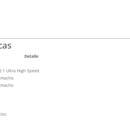
cas
Detalle
.1 Ultra High Speed
 macho
 macho
zinc