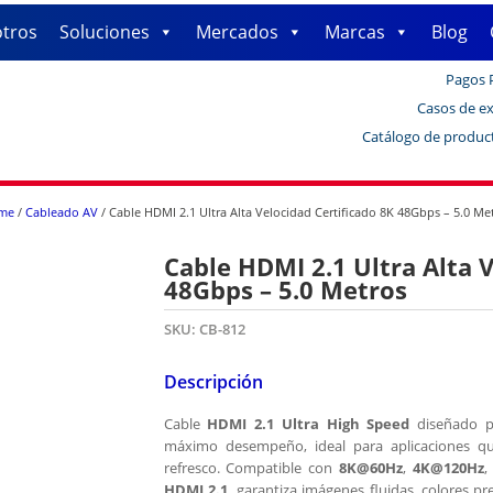
tros
Soluciones
Mercados
Marcas
Blog
Pagos 
Casos de ex
Catálogo de produc
me
/
Cableado AV
/ Cable HDMI 2.1 Ultra Alta Velocidad Certificado 8K 48Gbps – 5.0 Me
Cable HDMI 2.1 Ultra Alta V
48Gbps – 5.0 Metros
SKU:
CB-812
Descripción
Cable
HDMI 2.1 Ultra High Speed
diseñado pa
máximo desempeño, ideal para aplicaciones qu
refresco. Compatible con
8K@60Hz
,
4K@120Hz
HDMI 2.1
, garantiza imágenes fluidas, colores p