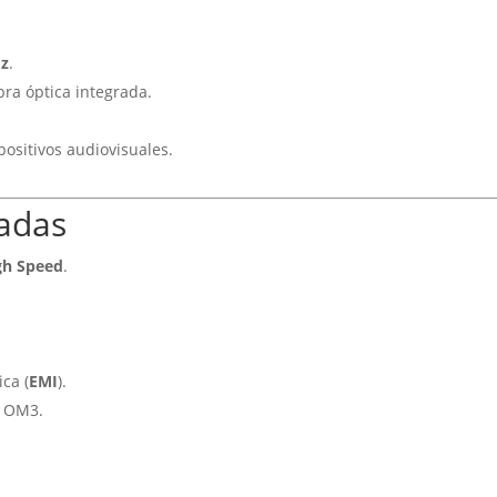
z
.
ibra óptica integrada.
ositivos audiovisuales.
cadas
gh Speed
.
.
ca (
EMI
).
a OM3.