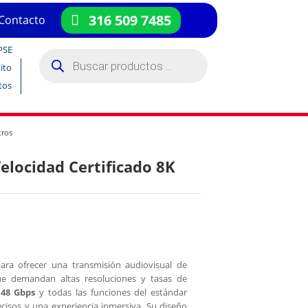
316 509 7485
Contacto
PSE
Búsqueda
de
ito
productos
tos
tros
elocidad Certificado 8K
ra ofrecer una transmisión audiovisual de
e demandan altas resoluciones y tasas de
,
48 Gbps
y todas las funciones del estándar
recisos y una experiencia inmersiva. Su diseño