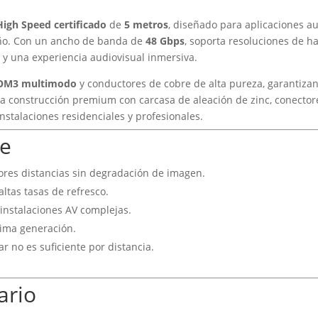
High Speed certificado
de
5 metros
, diseñado para aplicaciones a
ño. Con un ancho de banda de
48 Gbps
, soporta resoluciones de h
 y una experiencia audiovisual inmersiva.
a OM3 multimodo
y conductores de cobre de alta pureza, garantizan
La construcción premium con carcasa de aleación de zinc, conector
nstalaciones residenciales y profesionales.
ve
ores distancias sin degradación de imagen.
altas tasas de refresco.
instalaciones AV complejas.
tima generación.
r no es suficiente por distancia.
ario