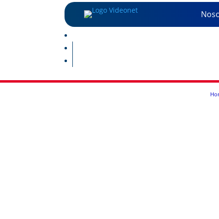
Noso
Ho