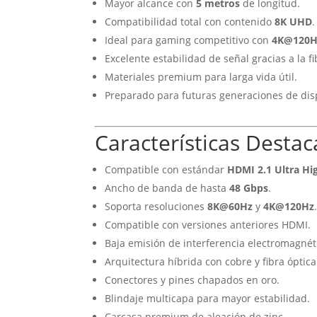
Mayor alcance con
5 metros
de longitud.
Compatibilidad total con contenido
8K UHD
.
Ideal para gaming competitivo con
4K@120H
Excelente estabilidad de señal gracias a la f
Materiales premium para larga vida útil.
Preparado para futuras generaciones de disp
Características Desta
Compatible con estándar
HDMI 2.1 Ultra Hi
Ancho de banda de hasta
48 Gbps
.
Soporta resoluciones
8K@60Hz
y
4K@120Hz
Compatible con versiones anteriores HDMI.
Baja emisión de interferencia electromagnéti
Arquitectura híbrida con cobre y fibra óptic
Conectores y pines chapados en oro.
Blindaje multicapa para mayor estabilidad.
Carcasa premium de aleación de zinc.