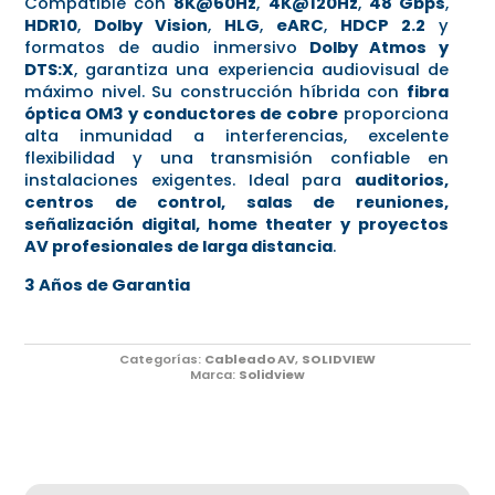
Compatible con
8K@60Hz
,
4K@120Hz
,
48 Gbps
,
HDR10
,
Dolby Vision
,
HLG
,
eARC
,
HDCP 2.2
y
formatos de audio inmersivo
Dolby Atmos y
DTS:X
, garantiza una experiencia audiovisual de
máximo nivel. Su construcción híbrida con
fibra
óptica OM3 y conductores de cobre
proporciona
alta inmunidad a interferencias, excelente
flexibilidad y una transmisión confiable en
instalaciones exigentes. Ideal para
auditorios,
centros de control, salas de reuniones,
señalización digital, home theater y proyectos
AV profesionales de larga distancia
.
3 Años de Garantia
Categorías:
Cableado AV
,
SOLIDVIEW
Marca:
Solidview