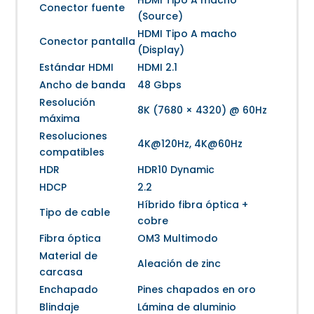
HDMI Tipo A macho
Conector fuente
(Source)
HDMI Tipo A macho
Conector pantalla
(Display)
Estándar HDMI
HDMI 2.1
Ancho de banda
48 Gbps
Resolución
8K (7680 × 4320) @ 60Hz
máxima
Resoluciones
4K@120Hz, 4K@60Hz
compatibles
HDR
HDR10 Dynamic
HDCP
2.2
Híbrido fibra óptica +
Tipo de cable
cobre
Fibra óptica
OM3 Multimodo
Material de
Aleación de zinc
carcasa
Enchapado
Pines chapados en oro
Blindaje
Lámina de aluminio