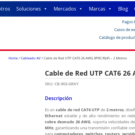
tros
Soluciones
Mercados
Marcas
Blog
Pagos 
Casos de ex
Catálogo de produc
Home
/
Cableado AV
/ Cable de Red UTP CAT6 26 AWG 8P8C/RJ45 – 2 Metros
Cable de Red UTP CAT6 26 
SKU:
CB-903-GRAY
Descripción
Es un
cable de red CAT6 UTP
de
2 metros
, dis
Ethernet
estable y de alto rendimiento en red
cobre desnudo 26 AWG
, soporta velocidades d
MHz
, garantizando una transmisión confiable con
para
computadores, switches, routers, servid