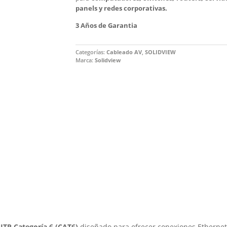
panels y redes corporativas.
3 Años de Garantia
Categorías:
Cableado AV
,
SOLIDVIEW
Marca:
Solidview
UTP Categoría 6 (CAT6)
diseñado para ofrecer conexiones Ethernet