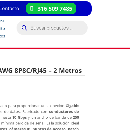
316 509 7485
Contacto
PSE
Búsqueda
de
ito
productos
tos
AWG 8P8C/RJ45 – 2 Metros
eñado para proporcionar una conexión
Gigabit
es de datos. Fabricado con
conductores de
e hasta
10 Gbps
y un ancho de banda de
250
 mínima pérdida de señal. Es la solución ideal
ores, cámaras IP, puntos de acceso, patch