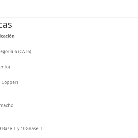
cas
icación
egoría 6 (CAT6)
ento)
 Copper)
 macho
0 Base-T y 10GBase-T