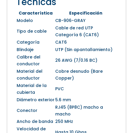
Técnicas
Característica
Especificación
Modelo
CB-906-GRAY
Cable de red UTP
Tipo de cable
Categoría 6 (CAT6)
Categoría
CAT6
Blindaje
UTP (Sin apantallamiento)
Calibre del
26 AWG (7/0.16 BC)
conductor
Material del
Cobre desnudo (Bare
conductor
Copper)
Material de la
PVC
cubierta
Diámetro exterior
5.6 mm
RJ45 (8P8C) macho a
Conector
macho
Ancho de banda
250 MHz
Velocidad de
Hasta 10 Gbps