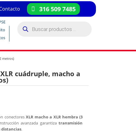
316 509 7485
Contacto
PSE
Búsqueda
de
ito
productos
tos
2 metros)
 XLR cuádruple, macho a
os)
con conectores
XLR macho a XLR hembra (3
onstrucción avanzada garantiza
transmisión
 distancias
.