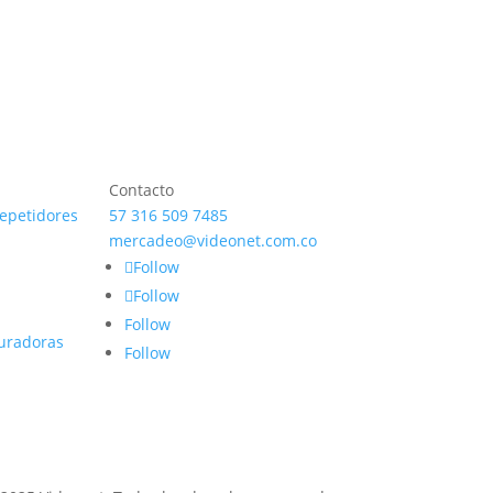
Contacto
repetidores
57 316 509 7485
mercadeo@videonet.com.co
Follow
Follow
Follow
uradoras
Follow