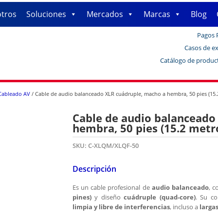
tros
Soluciones
Mercados
Marcas
Blog
Pagos 
Casos de ex
Catálogo de produc
Cableado AV
/ Cable de audio balanceado XLR cuádruple, macho a hembra, 50 pies (15.
Cable de audio balanceado
hembra, 50 pies (15.2 metr
SKU:
C-XLQM/XLQF-50
Descripción
Es un cable profesional de
audio balanceado
, 
pines)
y diseño
cuádruple (quad-core)
. Su c
limpia y libre de interferencias
, incluso a
largas