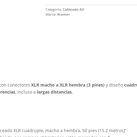
Categoría:
Cableado AV
Marca:
Kramer
 con conectores
XLR macho a XLR hembra (3 pines)
y diseño
cuádr
erencias
, incluso a
largas distancias
.
nceado XLR cuádruple, macho a hembra, 50 pies (15.2 metros)”