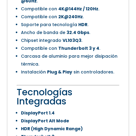
@60Hz
.
Compatible con
4K@144Hz / 120Hz
.
Compatible con
2K@240Hz
.
Soporte para tecnología
HDR
.
Ancho de banda de
32.4 Gbps
.
Chipset integrado
VL103Q3
.
Compatible con
Thunderbolt 3 y 4
.
Carcasa de aluminio para mejor disipación
térmica.
Instalación
Plug & Play
sin controladores.
Tecnologías
Integradas
DisplayPort 1.4
DisplayPort Alt Mode
HDR (High Dynamic Range)