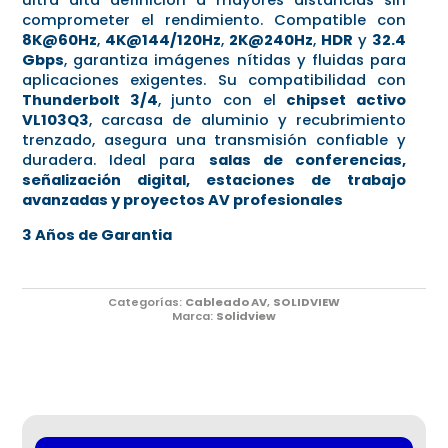
comprometer el rendimiento. Compatible con
8K@60Hz
,
4K@144/120Hz
,
2K@240Hz
,
HDR
y
32.4
Gbps
, garantiza imágenes nítidas y fluidas para
aplicaciones exigentes. Su compatibilidad con
Thunderbolt 3/4
, junto con el
chipset activo
VL103Q3
, carcasa de aluminio y recubrimiento
trenzado, asegura una transmisión confiable y
duradera. Ideal para
salas de conferencias,
señalización digital, estaciones de trabajo
avanzadas y proyectos AV profesionales
3 Años de Garantia
Categorías:
Cableado AV
,
SOLIDVIEW
Marca:
Solidview