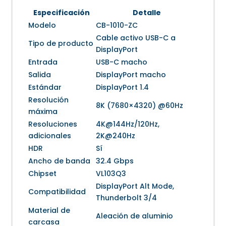
Especificación
Detalle
Modelo
CB-1010-ZC
Cable activo USB-C a
Tipo de producto
DisplayPort
Entrada
USB-C macho
Salida
DisplayPort macho
Estándar
DisplayPort 1.4
Resolución
8K (7680×4320) @60Hz
máxima
Resoluciones
4K@144Hz/120Hz,
adicionales
2K@240Hz
HDR
Sí
Ancho de banda
32.4 Gbps
Chipset
VL103Q3
DisplayPort Alt Mode,
Compatibilidad
Thunderbolt 3/4
Material de
Aleación de aluminio
carcasa